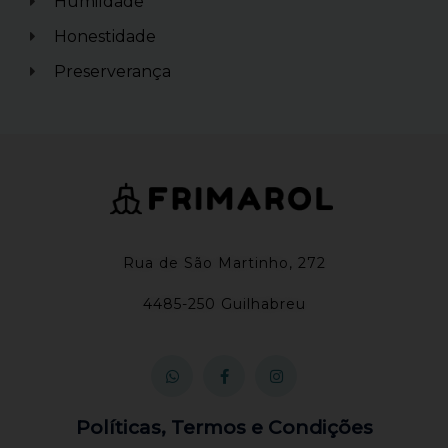
Humildade
Honestidade
Preserverança
Rua de São Martinho, 272
4485-250 Guilhabreu
W
F
I
h
a
n
a
c
s
t
e
t
s
b
a
a
o
g
Políticas, Termos e Condições
p
o
r
p
k
a