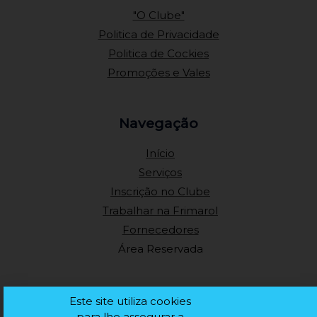
-
m
"O Clube"
f
Politica de Privacidade
Politica de Cockies
Promoções e Vales
Navegação
Início
Serviços
Inscrição no Clube
Trabalhar na Frimarol
Fornecedores
Área Reservada
Conhece-nos
Este site utiliza cookies
para lhe assegurar a