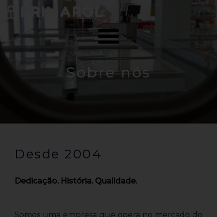
Skip
to
content
Sobre nós
Desde 2004
Dedicação. História. Qualidade.
Somos uma empresa que opera no mercado do