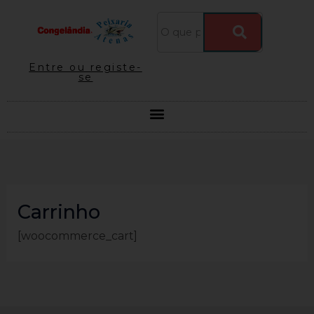
Skip
to
content
Entre ou registe-
se
Carrinho
[woocommerce_cart]