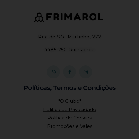
Rua de São Martinho, 272
4485-250 Guilhabreu
W
F
I
h
a
n
a
c
s
t
e
t
s
b
a
a
o
g
Políticas, Termos e Condições
p
o
r
p
k
a
-
m
"O Clube"
f
Politica de Privacidade
Politica de Cockies
Promoções e Vales